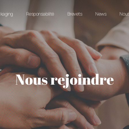
ckaging
Responsabilité
Brevets
News
Nous
Nous rejoindre