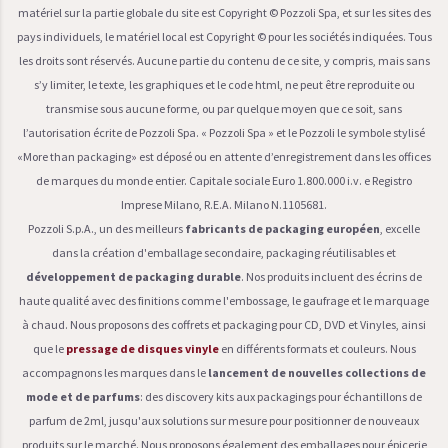
matériel sur la partie globale du site est Copyright © Pozzoli Spa, et sur les sites des
pays individuels, le matériel local est Copyright © pour les sociétés indiquées. Tous
les droits sont réservés. Aucune partie du contenu de ce site, y compris, mais sans
s’y limiter, le texte, les graphiques et le code html, ne peut être reproduite ou
transmise sous aucune forme, ou par quelque moyen que ce soit, sans
l’autorisation écrite de Pozzoli Spa. « Pozzoli Spa » et le Pozzoli le symbole stylisé
«More than packaging» est déposé ou en attente d’enregistrement dans les offices
de marques du monde entier. Capitale sociale Euro 1.800.000 i.v. e Registro
Imprese Milano, R.E.A. Milano N.1105681.
Pozzoli S.p.A., un des meilleurs
fabricants de packaging européen
, excelle
dans la création d'emballage secondaire, packaging réutilisables et
développement de packaging durable
. Nos produits incluent des écrins de
haute qualité avec des finitions comme l'embossage, le gaufrage et le marquage
à chaud. Nous proposons des coffrets et packaging pour CD, DVD et Vinyles, ainsi
que le
pressage de disques vinyle
en différents formats et couleurs. Nous
accompagnons les marques dans le
lancement de nouvelles collections de
mode et de parfums
: des discovery kits aux packagings pour échantillons de
parfum de 2ml, jusqu'aux solutions sur mesure pour positionner de nouveaux
produits sur le marché. Nous proposons également des emballages pour épicerie