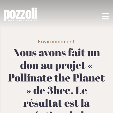
POZZOLI SPA
>
ENVIRONNEMENT
>
NOTRE CADEAU POUR VOUS ? UN
MONDE MEILLEUR !
Environnement
Nous avons fait un
don au projet «
Pollinate the Planet
» de 3bee. Le
résultat est la