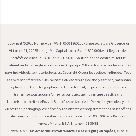
Copyright ©
2026
Numéro de TVA : IT05061860150 - Siège social : Via Giuseppe di
Vittorio n.11, 20065 Inzago MI - Capital social Euro 1.800.000 i.v. et Registre des
Sociétés de Milan, R.E.A. Milan N.1105681 - Sauf indication contraire, tout le
matériel sur la partie globale du site est Copyright © Pozzoli Spa, et sur les sites des
pays individuels, le matériel local est Copyright © pour les sociétés indiquées. Tous
les droits sont réservés. Aucune partie du contenu de ce site, y compris, mais sans
s’y limiter, le texte, les graphiques et le code html, ne peut être reproduite ou
transmise sous aucune forme, ou par quelque moyen que ce soit, sans
l’autorisation écrite de Pozzoli Spa. « Pozzoli Spa » et le Pozzoli le symbole stylisé
«More than packaging» est déposé ou en attente d’enregistrement dans les offices
de marques du monde entier. Capitale sociale Euro 1.800.000 i.v. e Registro
Imprese Milano, R.E.A. Milano N.1105681.
Pozzoli S.p.A., un des meilleurs
fabricants de packaging européen
, excelle