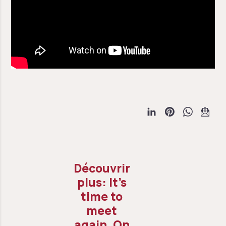
It’s
time to
meet
again. On