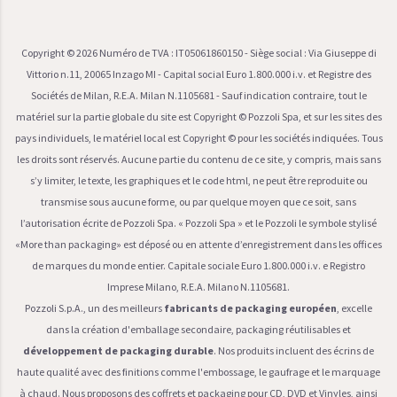
Copyright ©
2026
Numéro de TVA : IT05061860150 - Siège social : Via Giuseppe di
Vittorio n.11, 20065 Inzago MI - Capital social Euro 1.800.000 i.v. et Registre des
Sociétés de Milan, R.E.A. Milan N.1105681 - Sauf indication contraire, tout le
matériel sur la partie globale du site est Copyright © Pozzoli Spa, et sur les sites des
pays individuels, le matériel local est Copyright © pour les sociétés indiquées. Tous
les droits sont réservés. Aucune partie du contenu de ce site, y compris, mais sans
s’y limiter, le texte, les graphiques et le code html, ne peut être reproduite ou
transmise sous aucune forme, ou par quelque moyen que ce soit, sans
l’autorisation écrite de Pozzoli Spa. « Pozzoli Spa » et le Pozzoli le symbole stylisé
«More than packaging» est déposé ou en attente d’enregistrement dans les offices
de marques du monde entier. Capitale sociale Euro 1.800.000 i.v. e Registro
Imprese Milano, R.E.A. Milano N.1105681.
Pozzoli S.p.A., un des meilleurs
fabricants de packaging européen
, excelle
dans la création d'emballage secondaire, packaging réutilisables et
développement de packaging durable
. Nos produits incluent des écrins de
haute qualité avec des finitions comme l'embossage, le gaufrage et le marquage
à chaud. Nous proposons des coffrets et packaging pour CD, DVD et Vinyles, ainsi