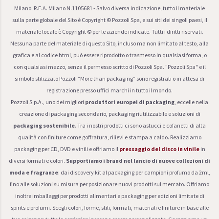
Milano, R.E.A. Milano N.1105681 - Salvo diversa indicazione, tutto il materiale
sulla parte globale del Sito è Copyright © Pozzoli Spa, e sui siti dei singoli paesi, il
materiale locale è Copyright © per le aziende indicate. Tutti i diritti riservati.
Nessuna parte del materiale di questo Sito, incluso ma non limitato al testo, alla
grafica e al codice html, può essere riprodotto o trasmesso in qualsiasi forma, o
con qualsiasi mezzo, senza il permesso scritto di Pozzoli Spa. "Pozzoli Spa" e il
simbolo stilizzato Pozzoli “More than packaging” sono registrati o in attesa di
registrazione presso uffici marchi in tutto il mondo.
Pozzoli S.p.A., uno dei migliori
produttori europei di packaging
, eccelle nella
creazione di packaging secondario, packaging riutilizzabile e soluzioni di
packaging sostenibile
. Tra i nostri prodotti ci sono astucci e cofanetti di alta
qualità con finiture come goffratura, rilievi e stampa a caldo. Realizziamo
packaging per CD, DVD e vinili e offriamo il
pressaggio del disco in vinile
in
diversi formati e colori.
Supportiamo i brand nel lancio di nuove collezioni di
moda e fragranze
: dai discovery kit al packaging per campioni profumo da 2ml,
fino alle soluzioni su misura per posizionare nuovi prodotti sul mercato. Offriamo
inoltre imballaggi per prodotti alimentari e packaging per edizioni limitate di
spirits e profumi. Scegli colori, forme, stili, formati, materiali e finiture in base alle