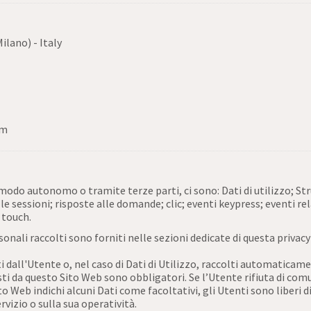
Milano) - Italy
om
in modo autonomo o tramite terze parti, ci sono: Dati di utilizzo;
le sessioni; risposte alle domande; clic; eventi keypress; eventi r
 touch.
onali raccolti sono forniti nelle sezioni dedicate di questa privacy
 dall'Utente o, nel caso di Dati di Utilizzo, raccolti automaticam
esti da questo Sito Web sono obbligatori. Se l’Utente rifiuta di co
Sito Web indichi alcuni Dati come facoltativi, gli Utenti sono liberi 
vizio o sulla sua operatività.