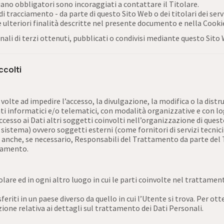
iano obbligatori sono incoraggiati a contattare il Titolare.
di tracciamento - da parte di questo Sito Web o dei titolari dei serv
lle ulteriori finalità descritte nel presente documento e nella Cooki
nali di terzi ottenuti, pubblicati o condivisi mediante questo Sito
ccolti
volte ad impedire l’accesso, la divulgazione, la modifica o la dist
 informatici e/o telematici, con modalità organizzative e con log
 accesso ai Dati altri soggetti coinvolti nell’organizzazione di qu
stema) ovvero soggetti esterni (come fornitori di servizi tecnici t
anche, se necessario, Responsabili del Trattamento da parte del T
ttamento.
tolare ed in ogni altro luogo in cui le parti coinvolte nel trattamen
eriti in un paese diverso da quello in cui l’Utente si trova. Per ot
one relativa ai dettagli sul trattamento dei Dati Personali.