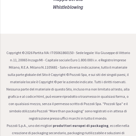
Whistleblowing
Copyright ©
2026
Partita IVA: IT05061860150 - Sede legale: Via Giuseppe di Vittorio
n.11, 20065 Inzago MI - Capitale sociale Euro 1.800.000 i.v. e Registro Imprese
Milano, R.E.A. Milano N.1105681 - Salvo diversa indicazione, tutto il materiale
sulla parte globale del Sito è Copyright © Pozzoli Spa, e sui siti dei singoli paesi, il
materiale locale è Copyright © per le aziende indicate. Tutti i diritti riservati.
Nessuna parte del materiale di questo Sito, incluso ma non limitato al testo, alla
grafica e al codice html, può essere riprodotto o trasmesso in qualsiasi forma, o
con qualsiasi mezzo, senza il permesso scritto di Pozzoli Spa. "Pozzoli Spa" e il
simbolo stilizzato Pozzoli “More than packaging” sono registrati o in attesa di
registrazione presso uffici marchi in tutto il mondo.
Pozzoli S.p.A., uno dei migliori
produttori europei di packaging
, eccelle nella
creazione di packaging secondario, packaging riutilizzabile e soluzioni di