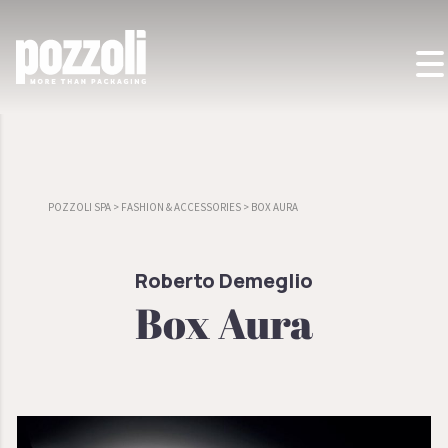
POZZOLI SPA
>
FASHION & ACCESSORIES
>
BOX AURA
Roberto Demeglio
Box Aura