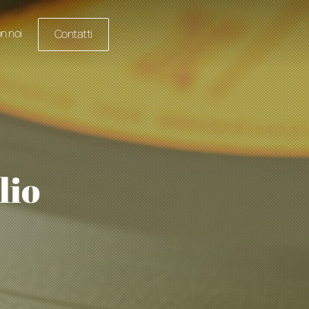
n noi
Contatti
lio