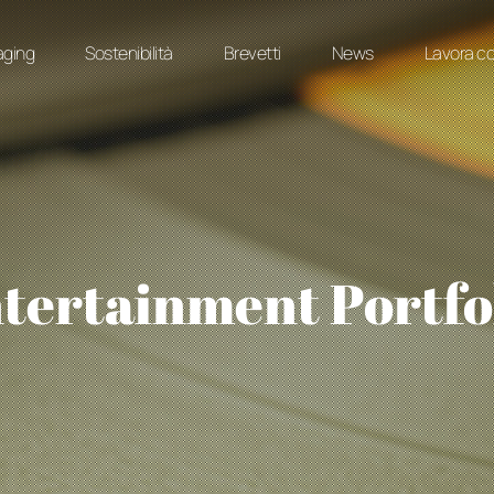
aging
Sostenibilità
Brevetti
News
Lavora co
tertainment Portfo