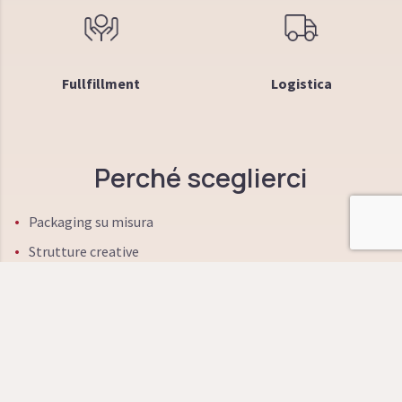
Fullfillment
Logistica
Perché sceglierci
Packaging su misura
Strutture creative
Qualità e Made in Italy
Materie prime innovative
Brevetti
Sostenibilità ambientale e sociale