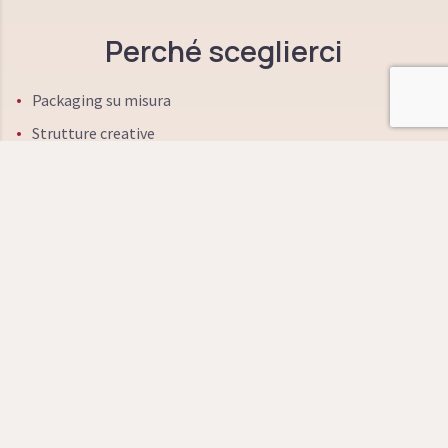
Perché sceglierci
Packaging su misura
Strutture creative
Qualità e Made in Italy
Materie prime innovative
Brevetti
Sostenibilità ambientale e sociale